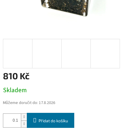
810 Kč
Měrná
Skladem
cena:
Můžeme doručit do:
17.8.2026
Přidat do košíku