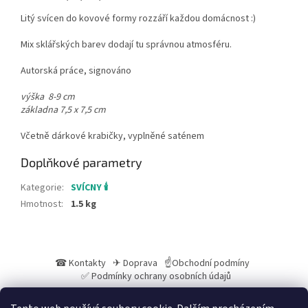
Litý svícen do kovové formy rozzáří každou domácnost :)
Mix sklářských barev dodají tu správnou atmosféru.
Autorská práce, signováno
výška 8-9 cm
základna 7,5 x 7,5 cm
Včetně dárkové krabičky, vyplněné saténem
Doplňkové parametry
Kategorie
:
SVÍCNY 🕯️
Hmotnost
:
1.5 kg
Z
á
☎ Kontakty
✈ Doprava
☝Obchodní podmíny
p
✅ Podmínky ochrany osobních údajů
a
t